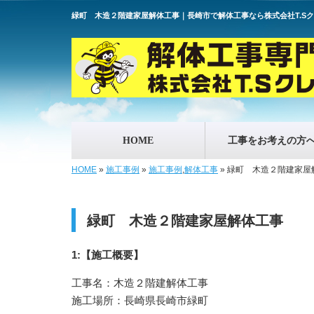
緑町 木造２階建家屋解体工事｜長崎市で解体工事なら株式会社T.S
HOME
工事をお考えの方
HOME
»
施工事例
»
施工事例
,
解体工事
»
緑町 木造２階建家屋
緑町 木造２階建家屋解体工事
1:【施工概要】
工事名：木造２階建解体工事
施工場所：長崎県長崎市緑町